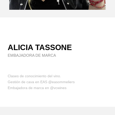
ALICIA TASSONE
EMBAJADORA DE MARCA
Clases de conocimiento del vino.
Gestión de cava en EAS @easommeliers
Embajadora de marca en @vcwines