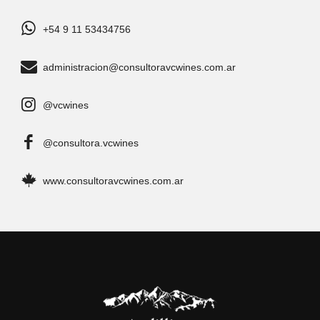
+54 9 11 53434756
administracion@consultoravcwines.com.ar
@vcwines
@consultora.vcwines
www.consultoravcwines.com.ar