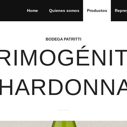
Home
Quienes somos
Productos
Repre
BODEGA PATRITTI
RIMOGÉNI
HARDONN