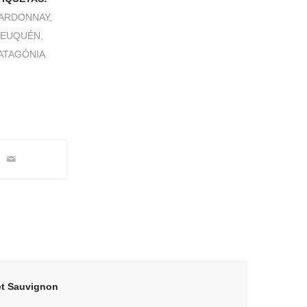
ARDONNAY
,
NEUQUÉN
,
ATAGÓNIA
O
et Sauvignon