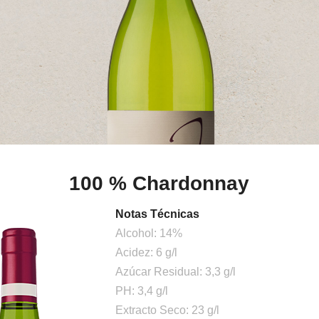
100 % Chardonnay
Notas Técnicas
Alcohol: 14%
Acidez: 6 g/l
Azúcar Residual: 3,3 g/l
PH: 3,4 g/l
Extracto Seco: 23 g/l