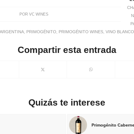
CH
POR
VC WINES
P
ARGENTINA
,
PRIMOGÉNITO
,
PRIMOGÉNITO WINES
,
VINO BLANC
Compartir esta entrada
Quizás te interese
Primogénito Cabern