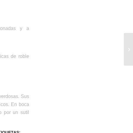
cionadas y a
cas de roble
 verdosas. Sus
ricos. En boca
 por un sutil
TIQUETAS: