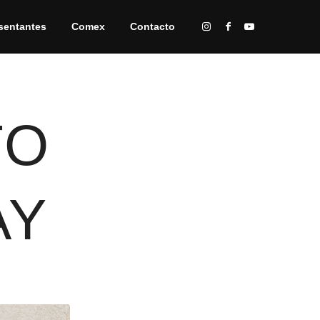
sentantes
Comex
Contacto
TO
AY