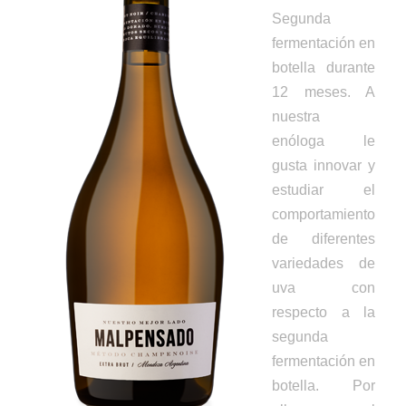
Segunda
fermentación en
botella durante
12 meses. A
nuestra
enóloga le
gusta innovar y
estudiar el
comportamiento
de diferentes
variedades de
uva con
respecto a la
segunda
fermentación en
botella. Por