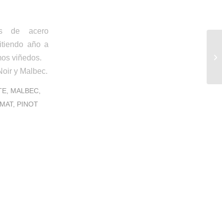
es de acero
itiendo año a
mos viñedos.
oir y Malbec.
TE
,
MALBEC
,
MAT
,
PINOT