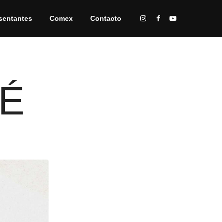
sentantes
Comex
Contacto
É