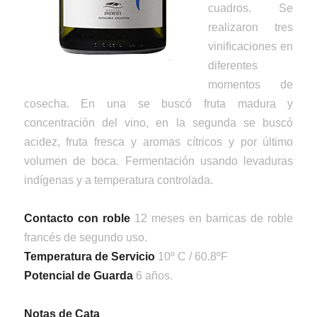
cuadros. Se
realizaron tres
viniﬁcaciones en
diferentes
momentos de
cosecha. En una se buscó fruta madura y
concentración del vino, en la segunda se buscó
acidez, fruta fresca y aromas cítricos y por último
volumen de boca. Fermentación usando levaduras
indígenas y a temperatura controlada.
Contacto con roble
12 meses en barricas de roble
francés de segundo uso.
Temperatura de Servicio
10º C / 60.8ºF
Potencial de Guarda
6 años.
Notas de Cata