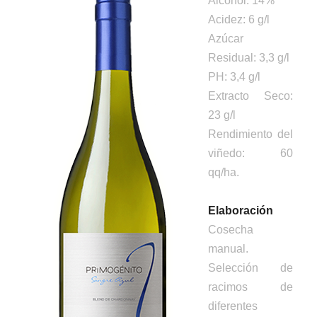
Acidez: 6 g/l
Azúcar
Residual: 3,3 g/l
PH: 3,4 g/l
Extracto Seco:
23 g/l
Rendimiento del
viñedo: 60
qq/ha.
Elaboración
Cosecha
manual.
Selección de
racimos de
diferentes